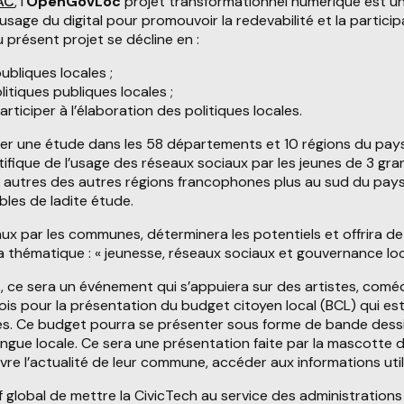
AC
, l’
OpenGovLoc
projet transformationnel numérique est u
usage du digital pour promouvoir la redevabilité et la partici
 présent projet se décline en :
ubliques locales ;
itiques publiques locales ;
rticiper à l’élaboration des politiques locales.
ner une étude dans les 58 départements et 10 régions du pays,
entifique de l’usage des réseaux sociaux par les jeunes de 3 g
s autres des autres régions francophones plus au sud du pays (
les de ladite étude.
ux par les communes, déterminera les potentiels et offrira d
la thématique : « jeunesse, réseaux sociaux et gouvernance loc
es, ce sera un événement qui s’appuiera sur des artistes, comé
fois pour la présentation du budget citoyen local (BCL) qui est
es. Ce budget pourra se présenter sous forme de bande dessin
ue locale. Ce sera une présentation faite par la mascotte 
 l’actualité de leur commune, accéder aux informations utiles
f global de mettre la CivicTech au service des administrations