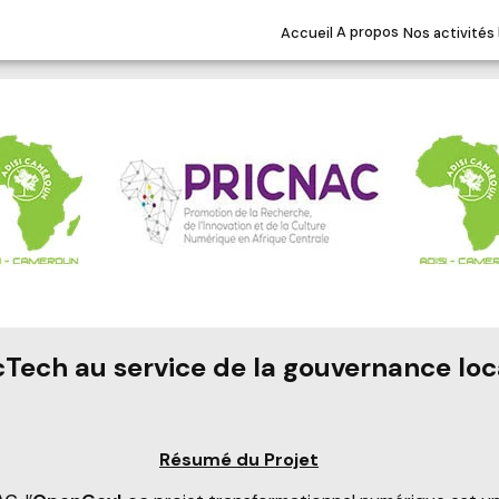
tion et de la Culture Numérique en Afr
Accueil
A propos
Nos activités
cTech au service de la gouvernance loc
Résumé du Projet