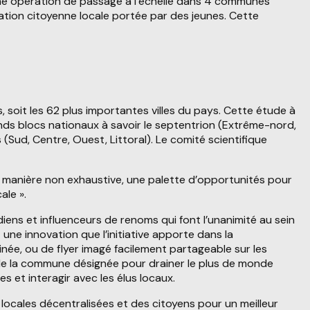
ne opération de passage à l’échelle dans 4 communes
pation citoyenne locale portée par des jeunes. Cette
 soit les 62 plus importantes villes du pays. Cette étude à
rands blocs nationaux à savoir le septentrion (Extrême-nord,
Sud, Centre, Ouest, Littoral). Le comité scientifique
e manière non exhaustive, une palette d’opportunités pour
ale ».
diens et influenceurs de renoms qui font l’unanimité au sein
 une innovation que l’initiative apporte dans la
ée, ou de flyer imagé facilement partageable sur les
de la commune désignée pour drainer le plus de monde
 et interagir avec les élus locaux.
 locales décentralisées et des citoyens pour un meilleur