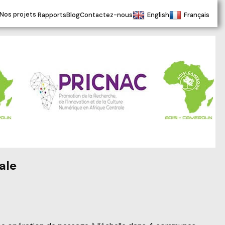
ique Centrale
Nos projets
Rapports
Blog
Contactez-nous
English
Français
ale