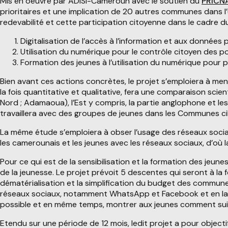
Mis en oeuvre par ADISI-Cameroun avec le soutien du
PRICN
prioritaires et une implication de 20 autres communes dans l’
redevabilité et cette participation citoyenne dans le cadre du
Digitalisation de l’accès à l’information et aux données p
Utilisation du numérique pour le contrôle citoyen des pol
Formation des jeunes à l’utilisation du numérique pour pa
Bien avant ces actions concrètes, le projet s’emploiera à me
la fois quantitative et qualitative, fera une comparaison sci
Nord ; Adamaoua), l’Est y compris, la partie anglophone et le
travaillera avec des groupes de jeunes dans les Communes cib
La même étude s’emploiera à obser l’usage des réseaux socia
les camerounais et les jeunes avec les réseaux sociaux, d’où 
Pour ce qui est de la sensibilisation et la formation des jeun
de la jeunesse. Le projet prévoit 5 descentes qui seront à la 
dématérialisation et la simplification du budget des commun
réseaux sociaux, notamment WhatsApp et Facebook et en lang
possible et en même temps, montrer aux jeunes comment suivre
Etendu sur une période de 12 mois, ledit projet a pour objecti