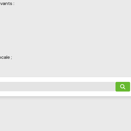
vants :
cale ;